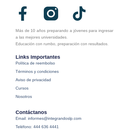
F
T
a
i
Más de 10 años preparando a jóvenes para ingresar
c
k
a las mejores universidades.
Educación con rumbo, preparación con resultados.
e
t
Links Importantes
Política de reembolso
b
o
Términos y condiciones
o
k
Aviso de privacidad
Cursos
o
Nosotros
k
Contáctanos
Email: informes@integrandoslp.com
-
Teléfono: 444 636 4441