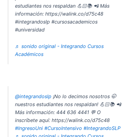
estudiantes nos respaldan 💪🏻📚 📲 Más
información: https://walink.co/d75c48
#integrandoslp #cursosacademicos
#universidad
♬ sonido original - Integrando Cursos
Académicos
@integrandoslp
¡No lo decimos nosotros 🤭
nuestros estudiantes nos respaldan! 💪🏻📚 📲
Más información: 444 636 4441 💬 O
inscríbete aquí: https://walink.co/d75c48
#IngresoUni
#CursoIntensivo
#IntegrandoSLP
♬ sonido original - Integrando Cursos