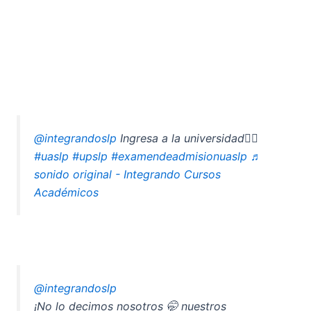
@integrandoslp
Ingresa a la universidad🙂‍↔️
#uaslp
#upslp
#examendeadmisionuaslp
♬
sonido original - Integrando Cursos
Académicos
@integrandoslp
¡No lo decimos nosotros 🤭 nuestros