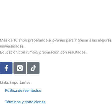
Más de 10 años preparando a jóvenes para ingresar a las mejores
universidades.
Educación con rumbo, preparación con resultados.
F
T
a
i
c
k
e
t
Links importantes
b
o
Política de reembolso
o
k
o
Términos y condiciones
k