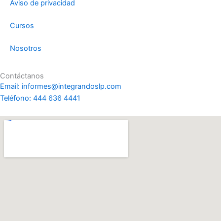
-
Aviso de privacidad
f
Cursos
Nosotros
Contáctanos
Email: informes@integrandoslp.com
Teléfono: 444 636 4441