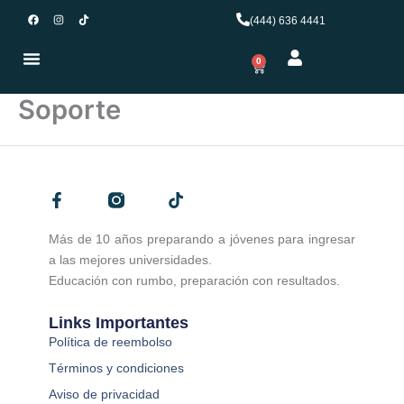
Ir
F
I
T
(444) 636 4441
a
n
i
al
c
s
k
e
t
t
contenido
b
a
o
0
Carrito
o
g
k
o
r
k
a
m
Soporte
F
T
a
i
c
k
Más de 10 años preparando a jóvenes para ingresar
e
t
a las mejores universidades.
b
o
o
k
Educación con rumbo, preparación con resultados.
o
k
Links Importantes
-
Política de reembolso
f
Términos y condiciones
Aviso de privacidad